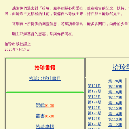
感謝你們過去對「拾珍」服事的關心與愛心，並在禱告的記念、扶持。但
淡，而能靠主更積極的往前，裝備自己等候主來，好在那日能歡然見主。
這網頁上所提供的屬靈信息，盼望讀者諸君，能多多閱用，尚餘的少量書
願主耶穌基督的恩惠，常與你們同在。
拾珍出版社謹上
2025年7月17日
拾珍
拾珍書籍
拾珍出版社書目
第120期
第121期
第119期
第122期
第118期
第123期
第117期
第124期
第116期
選輯
01-30
第125期
第115期
第126期
第114期
叢書
01-30
第127期
第113期
第128期
第112期
拾珍專輯