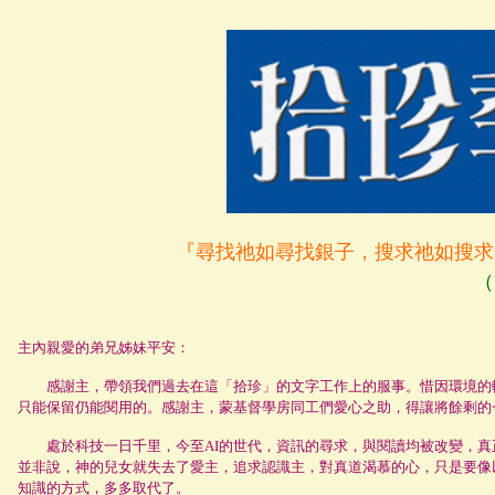
『尋找祂如尋找銀子，搜求祂如搜求
（
主內親愛的弟兄姊妹平安：
感謝主，帶領我們過去在這「拾珍」的文字工作上的服事。惜因環境的轉
只能保留仍能閱用的。感謝主，蒙基督學房同工們愛心之助，得讓將餘剩的
處於科技一日千里，今至AI的世代，資訊的尋求，與閱讀均被改變，真
並非說，神的兒女就失去了愛主，追求認識主，對真道渴慕的心，只是要像
知識的方式，多多取代了。